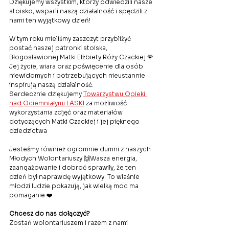
Dziękujemy wszystkim, którzy odwiedzili nasze 
stoisko, wsparli naszą działalność i spędzili z 
nami ten wyjątkowy dzień!
W tym roku mieliśmy zaszczyt przybliżyć 
postać naszej patronki stoiska, 
Błogosławionej Matki Elżbiety Róży Czackiej 🌹
Jej życie, wiara oraz poświęcenie dla osób 
niewidomych i potrzebujących nieustannie 
inspirują naszą działalność.
Serdecznie dziękujemy 
Towarzystwu Opieki 
nad Ociemniałymi LASKI
 za możliwość 
wykorzystania zdjęć oraz materiałów 
dotyczących Matki Czackiej i jej pięknego 
dziedzictwa 
Jesteśmy również ogromnie dumni z naszych 
Młodych Wolontariuszy 🙌Wasza energia, 
zaangażowanie i dobroć sprawiły, że ten 
dzień był naprawdę wyjątkowy. To właśnie 
młodzi ludzie pokazują, jak wielką moc ma 
pomaganie ❤️
Chcesz do nas dołączyć?
Zostań wolontariuszem i razem z nami 