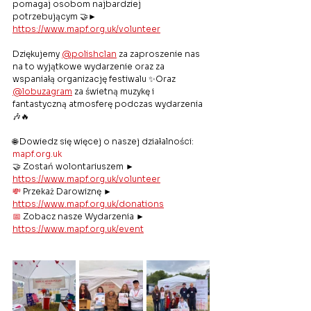
pomagaj osobom najbardziej 
potrzebującym 🤝► 
https://www.mapf.org.uk/volunteer
Dziękujemy 
@polishclan
 za zaproszenie nas 
na to wyjątkowe wydarzenie oraz za 
wspaniałą organizację festiwalu ✨Oraz 
@lobuzagram
 za świetną muzykę i 
fantastyczną atmosferę podczas wydarzenia 
🎶🔥
🌐 Dowiedz się więcej o naszej działalności: 
mapf.org.uk
🤝 Zostań wolontariuszem ► 
https://www.mapf.org.uk/volunteer
💸
 Przekaż Darowiznę ► 
https://www.mapf.org.uk/donations
📅
 Zobacz nasze Wydarzenia ► 
https://www.mapf.org.uk/event