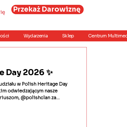
Przekaż Darowiznę
ię
ości
Wydarzenia
Sklep
Centrum Multimed
ge Day 2026 ✨
ziału w Polish Heritage Day
kim odwiedzającym nasze
riuszom, @polishclan za
ystwu Opieki nad Ociemniałymi
iżenia postaci Bł. Matki Elżbiety