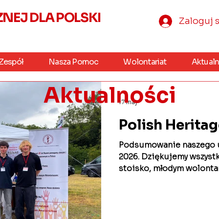
EJ DLA POLSKI
Zaloguj s
Zespół
Nasza Pomoc
Wolontariat
Aktualn
Aktualności
17 maj
Polish Herita
Podsumowanie naszego ud
2026. Dziękujemy wszyst
stoisko, młodym wolonta
zaproszenie oraz Towarz
LASKI za możliwość przybl
Róży Czackiej ❤️