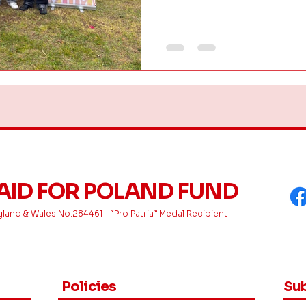
AID FOR POLAND FUND
gland & Wales No.284461​ |
“Pro Patria” Medal Recipient
Policies
Sub