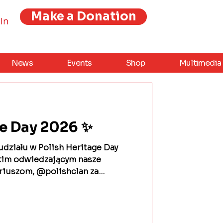
Make a Donation
In
News
Events
Shop
Multimedia
ge Day 2026 ✨
ziału w Polish Heritage Day
kim odwiedzającym nasze
riuszom, @polishclan za
ystwu Opieki nad Ociemniałymi
iżenia postaci Bł. Matki Elżbiety