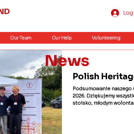
UND
Log 
Our Team
Our Help
Volunteering
News
May 17
Polish Herita
Podsumowanie naszego ud
2026. Dziękujemy wszyst
stoisko, młodym wolonta
zaproszenie oraz Towarz
LASKI za możliwość przybl
Róży Czackiej ❤️