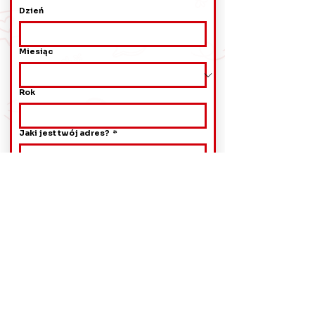
Dzień
Miesiąc
Rok
Jaki jest twój adres?
*
Skąd się o nas dowiedziałeś?
Przyjaciele/Znajomi
Media społecznościowe
Google
Inne
Następny