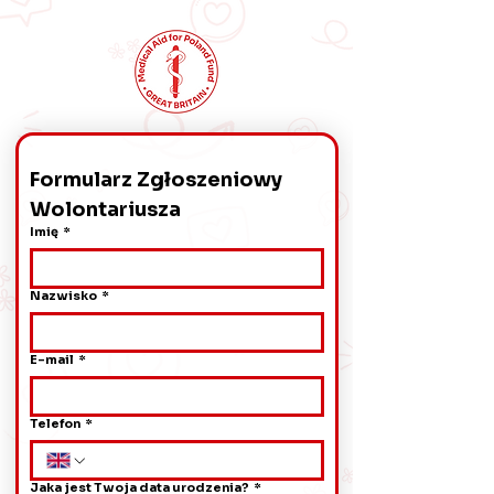
Formularz Zgłoszeniowy 
Wolontariusza
Imię
*
Nazwisko
*
E-mail
*
Telefon
*
Jaka jest Twoja data urodzenia?
*