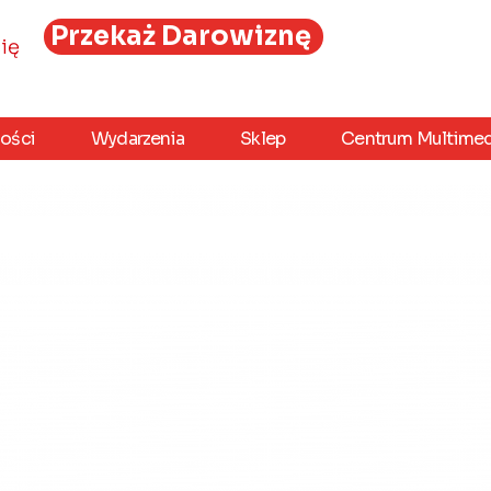
Przekaż Darowiznę
ię
ości
Wydarzenia
Sklep
Centrum Multimed