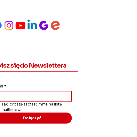
isz się do Newslettera
il
*
Tak, proszę zapisać mnie na listę 
mailingową.
Dołączyć