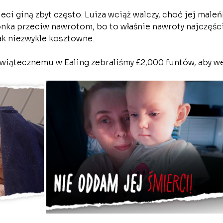
i giną zbyt często. Luiza wciąż walczy, choć jej maleńk
onka przeciw nawrotom, bo to właśnie nawroty najczęści
ak niezwykle kosztowne.
iątecznemu w Ealing zebraliśmy £2,000 funtów, aby we