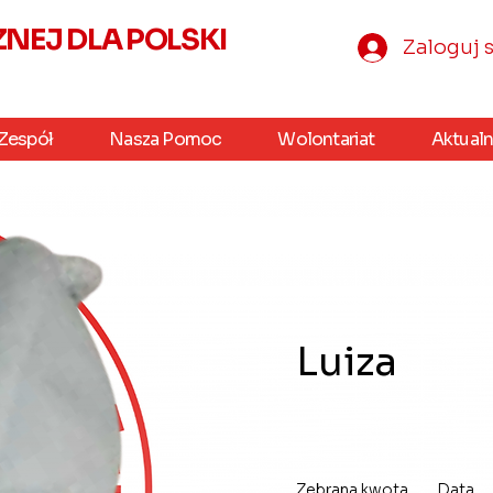
EJ DLA POLSKI
Zaloguj s
Zespół
Nasza Pomoc
Wolontariat
Aktualn
Luiza
Zebrana kwota
Data