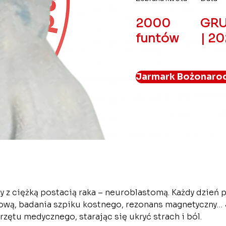
2000
GRU
funtów
| 2
Jarmark Bożonaro
zy z ciężką postacią raka – neuroblastomą. Każdy dzień 
ą, badania szpiku kostnego, rezonans magnetyczny… Jej
rzętu medycznego, starając się ukryć strach i ból.