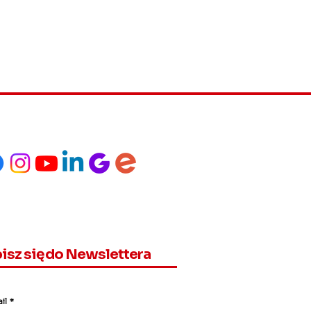
isz się do Newslettera
il
*