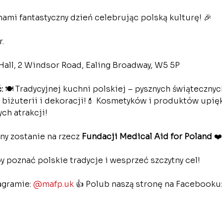
nami fantastyczny dzień celebrując polską kulturę! 🎉
.
Hall, 2 Windsor Road, Ealing Broadway, W5 5P
:
 🍽️ Tradycyjnej kuchni polskiej – pysznych świąteczny
 biżuterii i dekoracji!💄 Kosmetyków i produktów upięk
ch atrakcji!
y zostanie na rzecz 
Fundacji Medical Aid for Poland
 ❤
by poznać polskie tradycje i wesprzeć szczytny cel!
agramie: 
@mafp.uk
 👍 Polub naszą stronę na Facebooku: