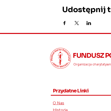
Udostępnij 
FUNDUSZ P
Organizacja charytatywna
Przydatne Linki
O Nas
Historia