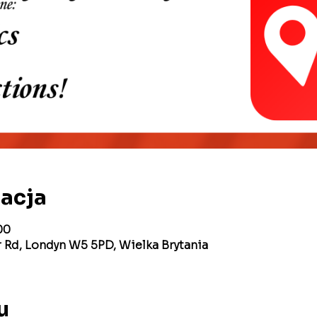
zacja
00
 Rd, Londyn W5 5PD, Wielka Brytania
u