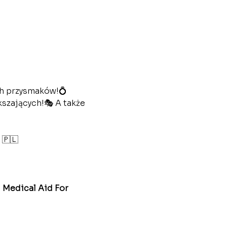
ch przysmaków!💍 
szających!🎭 A także 
️ 🇵🇱
 
Medical Aid For 