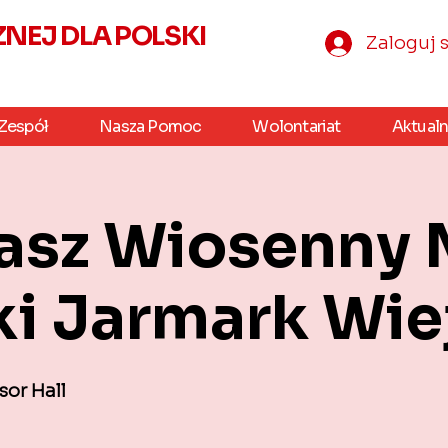
EJ DLA POLSKI
Zaloguj s
Zespół
Nasza Pomoc
Wolontariat
Aktualn
asz Wiosenny
ki Jarmark Wie
or Hall