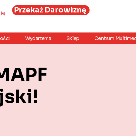
Przekaż Darowiznę
ię
ości
Wydarzenia
Sklep
Centrum Multimed
 MAPF
jski!