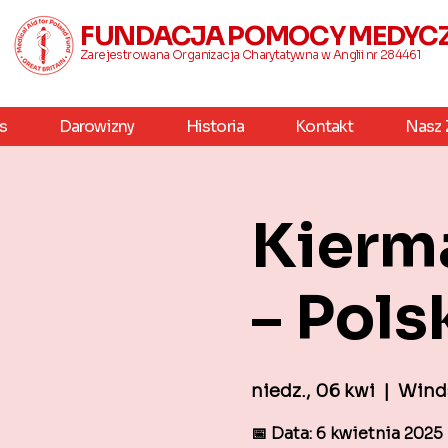
FUNDACJA POMOCY MEDYCZN
Zarejestrowana Organizacja Charytatywna w Anglii nr 284461
s
Darowizny
Historia
Kontakt
Nasz 
Kierm
– Pols
niedz., 06 kwi
  |  
Winds
📅 Data: 6 kwietnia 2025