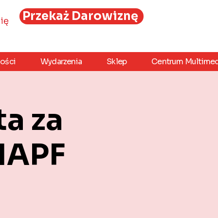
Przekaż Darowiznę
ię
ości
Wydarzenia
Sklep
Centrum Multimed
a za
MAPF