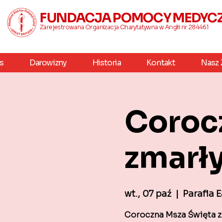
FUNDACJA POMOCY MEDYCZN
Zarejestrowana Organizacja Charytatywna w Anglii nr 284461
s
Darowizny
Historia
Kontakt
Nasz 
Coroc
zmarł
wt., 07 paź
  |  
Parafia
Coroczna Msza Święta z