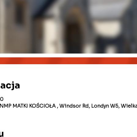
zacja
00
Ł NMP MATKI KOŚCIOŁA , Windsor Rd, Londyn W5, Wielka
u