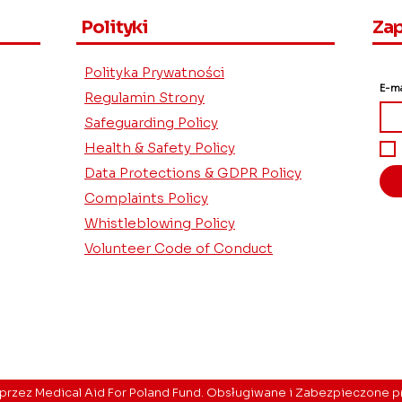
Polityki
Zap
Polityka Prywatności
E-ma
Regulamin Strony
Safeguarding Policy
Health & Safety Policy
Data Protections & GDPR Policy
Complaints Policy
Whistleblowing Policy
Volunteer Code of Conduct
© Copyright
przez Medical Aid For Poland Fund. Obsługiwane i Zabezpieczone 