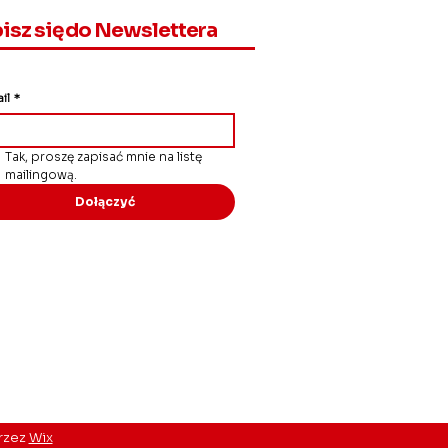
isz się do Newslettera
il
*
Tak, proszę zapisać mnie na listę 
mailingową.
Dołączyć
przez
Wix